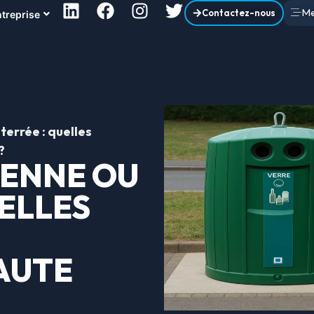
M
Contactez-nous
treprise
errée : quelles
?
IENNE OU
ELLES
AUTE