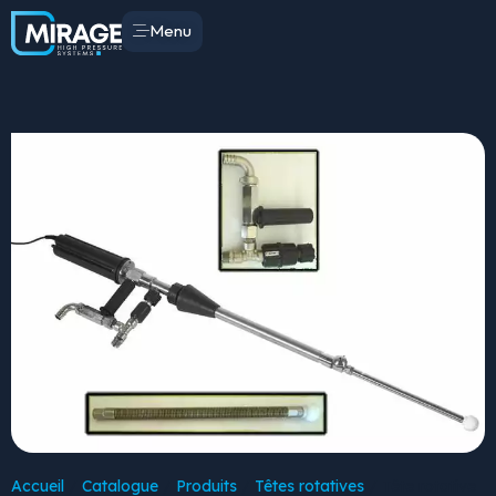
Menu
Accueil
/
Catalogue
/
Produits
/
Têtes rotatives
/ Tête rotative