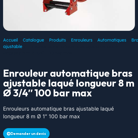
Accueil
/
Catalogue
/
Produits
/
Enrouleurs
/
Automatiques
/
Br
ajustable
/ Enrouleur automatique bras ajustable laqué
longueur 8 m Ø 3/4″ 100 bar max
Enrouleur automatique bras
ajustable laqué longueur 8 m
Ø 3/4″ 100 bar max
Enrouleurs automatique bras ajustable laqué
longueur 8 m Ø 1″ 100 bar max
Demander un devis