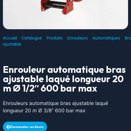
Accueil
/
Catalogue
/
Produits
/
Enrouleurs
/
Automatiques
/
Br
ajustable
/ Enrouleur automatique bras ajustable laqué
longueur 20 m Ø 1/2″ 600 bar max
Enrouleur automatique bras
ajustable laqué longueur 20
m Ø 1/2″ 600 bar max
Enrouleurs automatique bras ajustable laqué
longueur 20 m Ø 3/8″ 600 bar max
Demander un devis