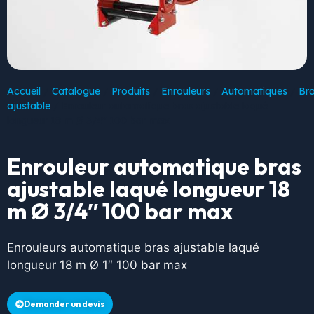
Accueil
/
Catalogue
/
Produits
/
Enrouleurs
/
Automatiques
/
Br
ajustable
/ Enrouleur automatique bras ajustable laqué
longueur 18 m Ø 3/4″ 100 bar max
Enrouleur automatique bras
ajustable laqué longueur 18
m Ø 3/4″ 100 bar max
Enrouleurs automatique bras ajustable laqué
longueur 18 m Ø 1″ 100 bar max
Demander un devis