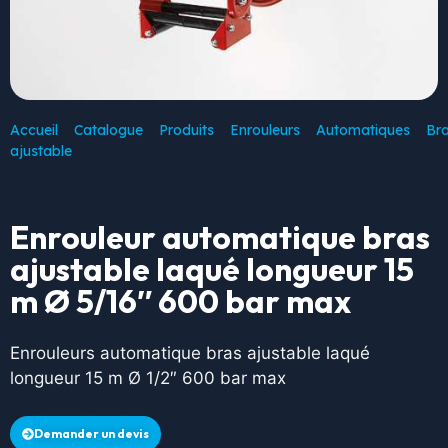
Accueil
/
Catalogue
/
Produits
/
Enrouleurs
/
Automatiques
/
Br
ajustable
/ Enrouleur automatique bras ajustable laqué
longueur 15 m Ø 5/16″ 600 bar max
Enrouleur automatique bras
ajustable laqué longueur 15
m Ø 5/16″ 600 bar max
Enrouleurs automatique bras ajustable laqué
longueur 15 m Ø 1/2″ 600 bar max
Demander un devis