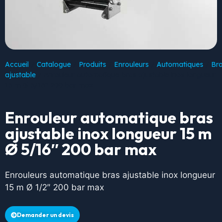
Accueil
/
Catalogue
/
Produits
/
Enrouleurs
/
Automatiques
/
Br
ajustable
/ Enrouleur automatique bras ajustable inox longueur
15 m Ø 5/16″ 200 bar max
Enrouleur automatique bras
ajustable inox longueur 15 m
Ø 5/16″ 200 bar max
Enrouleurs automatique bras ajustable inox longueur
15 m Ø 1/2″ 200 bar max
Demander un devis