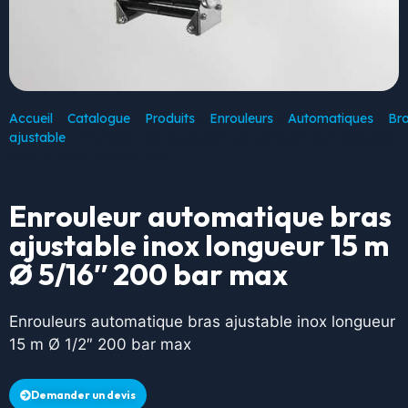
Accueil
/
Catalogue
/
Produits
/
Enrouleurs
/
Automatiques
/
Br
ajustable
/ Enrouleur automatique bras ajustable inox longueur
15 m Ø 5/16″ 200 bar max
Enrouleur automatique bras
ajustable inox longueur 15 m
Ø 5/16″ 200 bar max
Enrouleurs automatique bras ajustable inox longueur
15 m Ø 1/2″ 200 bar max
Demander un devis