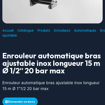
Accueil
/
Catalogue
/
Produits
/
Enrouleurs
/
Automatiques
/
Br
ajustable
/ Enrouleur automatique bras ajustable inox longueur
15 m Ø 1/2″ 20 bar max
Enrouleur automatique bras
ajustable inox longueur 15 m
Ø 1/2″ 20 bar max
Enrouleur automatique bras ajustable inox longueur
15 m Ø 1″1/2 20 bar max
Demander un devis