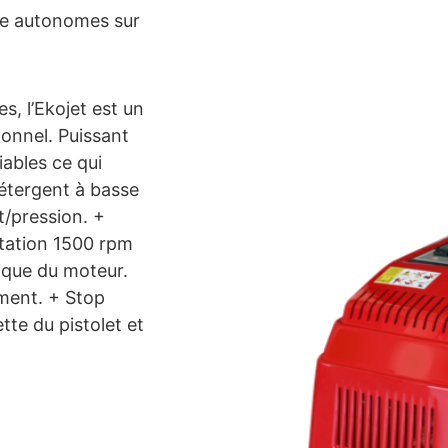
e autonomes sur
s, l’Ekojet est un
ionnel. Puissant
iables ce qui
́tergent à basse
t/pression. +
otation 1500 rpm
mique du moteur.
ement. + Stop
ette du pistolet et