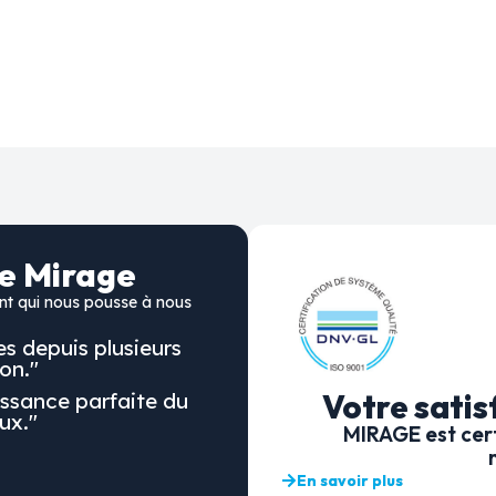
de Mirage
ent qui nous pousse à nous
s depuis plusieurs
on."
Votre satis
ssance parfaite du
ux."
MIRAGE est cer
En savoir plus