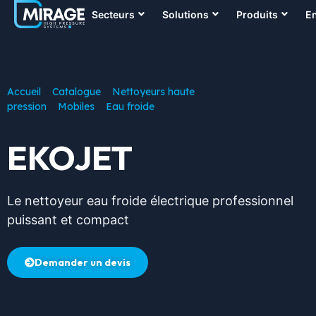
Secteurs
Solutions
Produits
En
Accueil
/
Catalogue
/
Nettoyeurs haute
pression
/
Mobiles
/
Eau froide
/ EKOJET
EKOJET
Le nettoyeur eau froide électrique professionnel
puissant et compact
Demander un devis