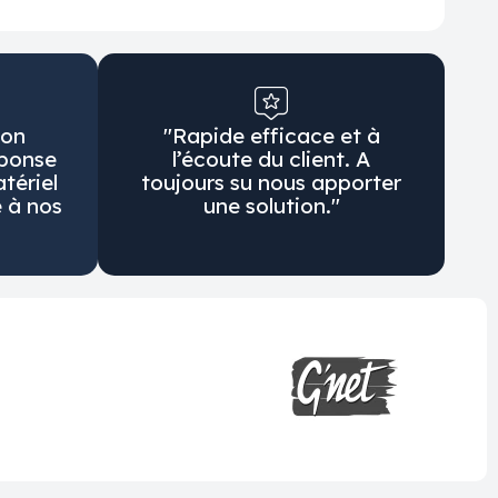
ion
"Rapide efficace et à
éponse
l’écoute du client. A
tériel
toujours su nous apporter
 à nos
une solution."