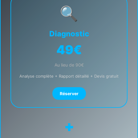
🔍
Diagnostic
49€
Au lieu de 90€
Analyse complète + Rapport détaillé + Devis gratuit
Réserver
+